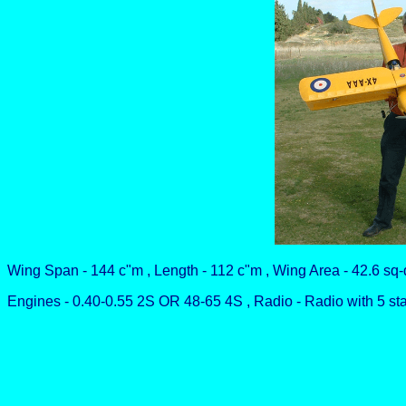
Wing Span - 144 c"m , Length - 112 c"m , Wing Area - 42.6 sq-d
Engines - 0.40-0.55 2S OR 48-65 4S , Radio - Radio with 5 st