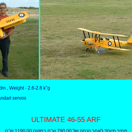
m , Weight - 2.6-2.8 k"g
andart servos
ULTIMATE 46-55 ARF
מחיר מיוחד לאחר הנחה של 790.00 ש"ח במקום 1190.00 ש"ח