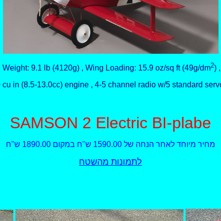
2
 , Weight: 9.1 lb (4120g) , Wing Loading: 15.9 oz/sq ft (49g/dm
)
80 cu in (8.5-13.0cc) engine , 4-5 channel radio w/5 standard ser
SAMSON 2 Electric BI-plabe
מחיר מיוחד לאחר הנחה של 1590.00 ש"ח במקום 1890.00 ש"ח
לתמונות מהשטח