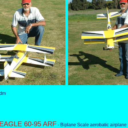
-
-dm
EAGLE 60-95 ARF
- Biplane Scale aerobatic airplane