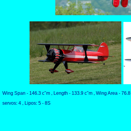
Wing Span - 146.3 c"m , Length - 133.9 c"m , Wing Area - 76.8 
servos: 4 , Lipos: 5 - 8S