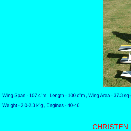
Wing Span - 107 c"m , Length - 100 c"m , Wing Area - 37.3 sq
Weight - 2.0-2.3 k"g , Engines - 40-46
CHRISTEN 