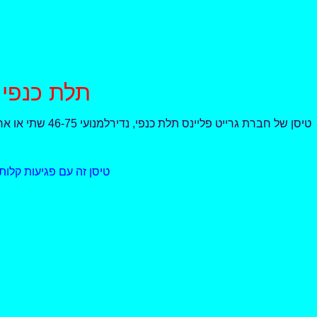
GREAT PLANES - FOKKER Dr. 1 ARF - תלת כנפי
טיסן של חברת גרייט פליינס תלת כנפי, נדירלמנועי 46-75 שתי או ארבע פעימות במקביל או חשמלי תואם
טיסן זה עם פגיעות קלות ב