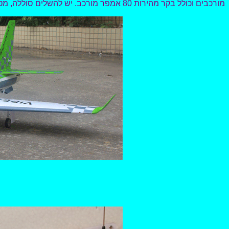
מורכבים וכולל בקר מהירות 80 אמפר מורכב. יש להשלים סוללה, מטען ומערכת רדיו