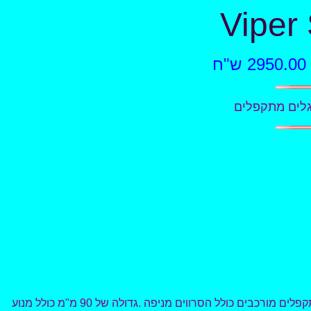
Viper
הטיסן מגיע מורכב כמעט מלא, 11 סרווים דיגיטלים גלגלי שיניים מתכת מורכבים למקומם ומחוברים להגאים ולכני הגלגלים. כני גלגלים מתקפלים מורכבים כולל הסרווים מניפה .גדולה של 90 מ"מ כולל מנוע