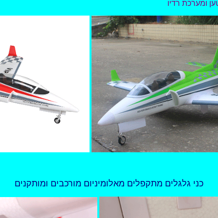
כני גלגלים מתקפלים מאלומיניום מורכבים ומותקנים