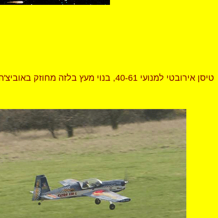
טיסן אירובטי למנועי 40-61, בנוי מעץ בלזה מחוזק באוביצ'ה כולל כל האביזרים