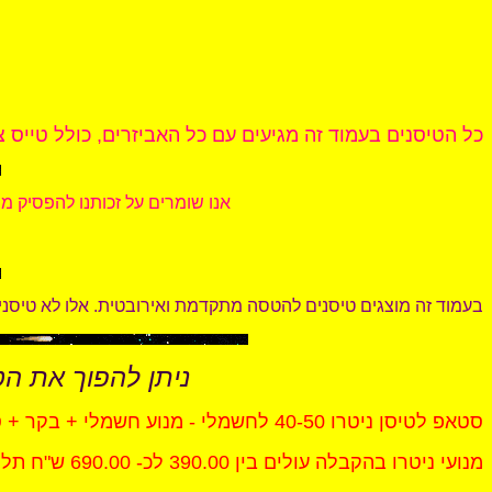
כל הטיסנים בעמוד זה מגיעים עם כל האביזרים, כולל טייס צ
.אנו שומרים על זכותנו להפסיק 
.בעמוד זה מוצגים טיסנים להטסה מתקדמת ואירובטית. אלו לא טיסני למ
ניתן להפוך את הט
סטאפ לטיסן ניטרו 40-50 לחשמלי - מנוע חשמלי + בקר + סוללת ליטיום + מתאם למנוע חשמלי + מטען מחירו כ - 690.00 עד 890.00 ש"ח
. מנועי ניטרו בהקבלה עולים בין 390.00 לכ- 690.00 ש"ח תלוי בסוג ונפח. מנועים תוצרת אירופאית עד 790.00 ש"ח