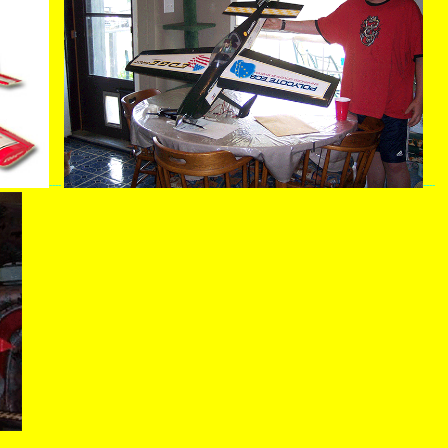
----
----